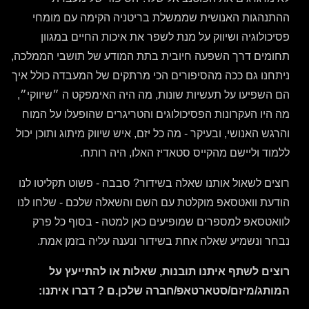
ההתנהגות האנושית שממשלת בריטניה הקימה עם מומחי
פסיכולוגיה ושיווק על מנת לשפר את איכות החיים במגוון
תחומים דרך השפעה חיובית בתת המודע של תושבי הממלכה
,
ניתחנו גם ככה מהסיפורים הכי מרתקים של המעבדה כולל איך
הם השפיעו על תעשיות שונות
,
מה היה האימפקט ה ״שיווקי״
,
מה היו העקרונות הפסיכולוגים והטריגרים שהופעלו על המוח
והרגש האנושי
,
ובעיקר
-
מה כל יזם
,
איש שיווק מיתוג ותוכן יכול
ללמוד וליישם מהקייס סטאדיז האלו, היה רותח.
רוצים לשאול אותנו שאלה בשידור? סבבה - פשוט תקליטו לנו
הודעת וואטסאפ מוקלטת עם השם והשאלה שלכם - שלחו לנו
לוואטסאפ למספרים שמופיעים כאן למטה - בסוף כל פרק
נבחר ונשמיע שאלה אחת בשידור ונענה עליה בזמן אמת.
רוצים לשתף איתנו תובנות, שאלות או להתייעץ על
המותג/מיזם/סטארטאפ/חברה שלכן.ם ? דברו איתנו: