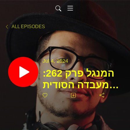
ALL EPISODES
Jul 4, 2024
המנגל פרק 262:
המעבדה הסודית
של ממשלת
בריטניה ואיך
"דוחפים״ בני