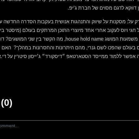
ן דווקא לדגם מסוים של חברת ג’יפ.
רק על: מסקנות על שיווק והתנהגות אנושית בעקבות הסדרה החדשה ע
ל חגי ויוס לעקוב אחרי אחד מיוצרי התוכן המרתקים בעולם (מיסטר ב
״שם גנרי״ במיתוג, משמעות המושג house hold name, מה הקשר בין שנ
 בעולם שהפכו לשם גנרי, מהם היתרונות והחסרונות במהלך?
האם נ
ה אפשר ללמוד ממייסד הסטארטאפ ״דיסקורד״ ג׳ייסון סיטרין על די.אן.
(0)