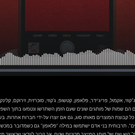
זי, אקמול, פריג‘ידר, פלאפון, קטשופ, ג'קוזי, סוכרזית, זירוקס, קלינק
לם הם שמות של מותגים שונים שעם הזמן השתרשו ונטמעו בתוך השפה
ל קבוצת המוצרים מאותו סוג, גם אם יוצרו על-ידי חברות אחרות. 
ים". תרבותית בני אדם ישתמשו במילה "פלאפון" גם כשמדובר במכשי
פ" הוא שם של מותג המייצר מכוניות שטח, אך קרוב לוודאי שכאשר מ