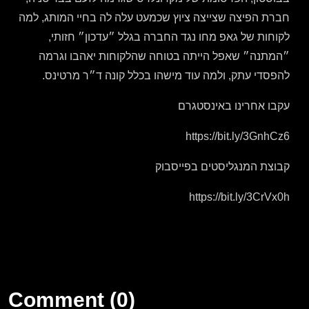
חברת הפיצה שצייצה ציוץ שכמעט עלה לה בחיי המותג, למה
לקוחות של גאפ מחו נגד החברה בגלל ״עדכון״ חזותי,
״המתנה״ שאפל הייתה בטוחה שהלקוחות יאהבו וגרמה
להפסדי עתק, ולמה עוד מישהו בכלל קונה ד״ר מרטינס.
עקבו אחרינו באינסטגרם
https://bit.ly/3GnhCz6
קבוצת המנגליסטים בפייסבוק
https://bit.ly/3CrVx0h
Comment (0)