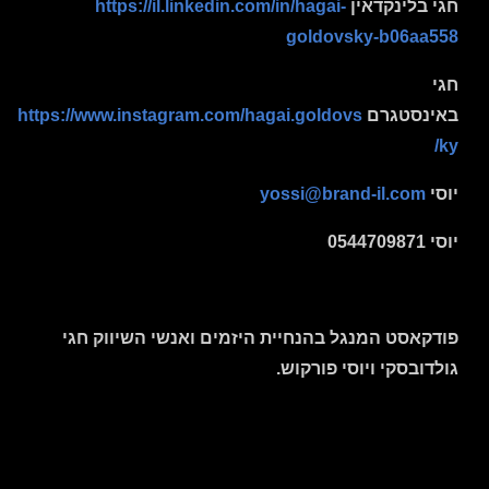
חגי בלינקדאין
https://il.linkedin.com/in/hagai-
goldovsky-b06aa558
חגי
באינסטגרם
https://www.instagram.com/hagai.goldovs
ky/
יוסי
yossi@brand-il.com
יוסי 0544709871
פודקאסט המנגל בהנחיית היזמים ואנשי השיווק חגי
גולדובסקי ויוסי פורקוש.