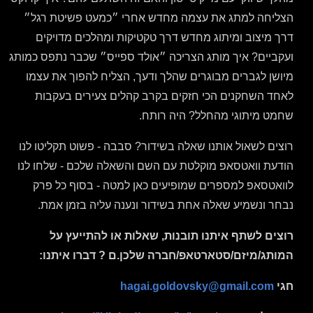
הצליחה למתג את עצמה מחדש אחרי ״כמעט פשיטת רגל״
דרך מיצוב ומיתוג מחדש דרך טקטיקות ומהלכים מדויקים
ועקביים? איך מותג הצריכה ״אולד ספייס״ שכבר נתפס כמותג
מיושן לגברים מבוגרים שהלך ודעך, הצליח להפוך את עצמו
לאחד השחקנים הכי חזקים בקרב קהלים צעירים בעקבות
שחמט מיתוגי מהחלל? היה רותח.
רוצים לשאול אותנו שאלה בשידור? סבבה - פשוט תקליטו לנו
הודעת וואטסאפ מוקלטת עם השם והשאלה שלכם - שלחו לנו
לוואטסאפ למספרים שמופיעים כאן למטה - בסוף כל פרק
נבחר ונשמיע שאלה אחת בשידור ונענה עליה בזמן אמת.
רוצים לשתף איתנו תובנות, שאלות או להתייעץ על
המותג/מיזם/סטארטאפ/חברה שלכן.ם ? דברו איתנו:
חגי
hagai.goldovsky@gmail.com